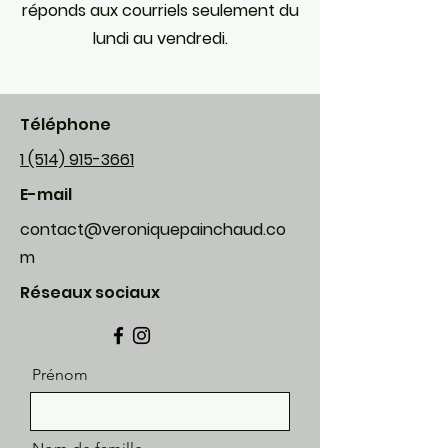
réponds aux courriels seulement du
lundi au vendredi.
Téléphone
1 (514) 915-3661
E-mail
contact@veroniquepainchaud.co
m
Réseaux sociaux
Prénom