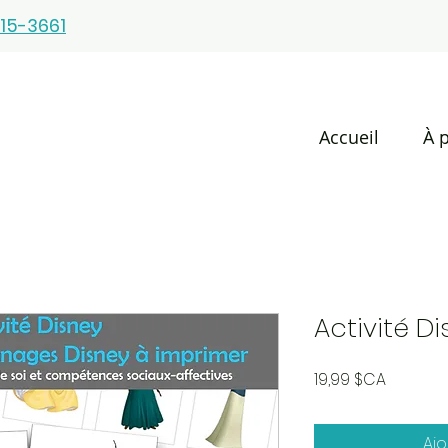
15-3661
Accueil
À 
Activité D
Prix
19,99 $CA
Ajo